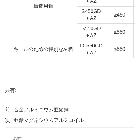
+ AZ
構造用鋼
S450GD
≥450
+ AZ
S550GD
≥550
+ AZ
LG550GD
キールのための特別な材料
≥550
+ AZ
共有:
前 : 合金アルミニウム亜鉛鋼
次 : 亜鉛マグネシウムアルミコイル
名前