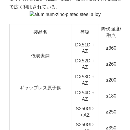
で広く利用されている。
降伏強度/
製品名
等級
融点
DX51D +
≤360
AZ
低炭素鋼
DX52D +
≤260
AZ
DX53D +
≤200
AZ
ギャップレス原子鋼
DX54D +
≤180
AZ
S250GD
≥250
+ AZ
S350GD
≥350