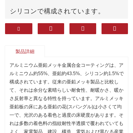
シリコンで構成されています。
それはより優れた耐食性、耐熱性、熱
反射率および他の特性を有する。
製品詳細
アルミニウムメッキ亜鉛板の表面に
アルミニウム亜鉛メッキ金属合金コーティングは、ア
ある亜鉛の花(スパングル)は小さくて
ルミニウム約55%、亜鉛約43.5%、シリコン約1.5%で
構成されています。従来の亜鉛メッキ製品と比較し
均一で、明るい色と高い表面硬度を持
て、それは余分な素晴らしい耐食性、耐暖かさ、暖か
さ反射率と異なる特性を持っています。アルミメッキ
っています。
亜鉛板の床にある亜鉛の花(スパングル)は小さくて均
一で、光沢のある着色と過度の床硬度があります。そ
れは多数の着色料の指紋耐性半透膜で覆われていても
よく、家電製品、建設、構造、電気および異なる産業