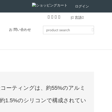
ログイン
|
言語
お 問い合わせ
金コーティングは、約55%のアルミ
び約1.5%のシリコンで構成されてい