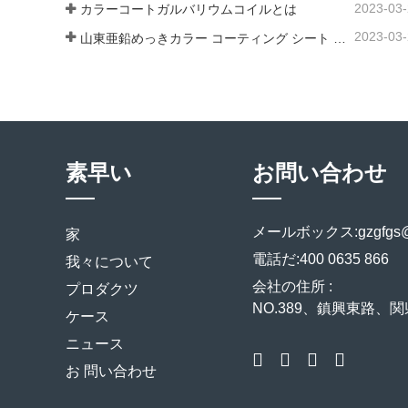
2023-03
カラーコートガルバリウムコイルとは
2023-03
山東亜鉛めっきカラー コーティング シート メーカーは、そのソフトウェアについて説明します。
素早い
お問い合わせ
メールボックス:
gzgfgs
家
電話だ:
400 0635 866
我々について
会社の住所 :
プロダクツ
NO.389、鎮興東路、
ケース
ニュース
お 問い合わせ