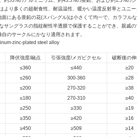
55%のアルミニウム、約43.5%の亜鉛、および約1.5%の
はより多くの超耐食性、耐温温性、暖かい温度反射率とユニー
地面にある亜鉛の花(スパングル)は小さくて均一で、カラフル
なサングラスの指紋耐性半透膜で保護することができ、親戚の
独自のサークルにかなり適用されます。
降伏強度/融点
引張強度/メガピクセル
破断後の伸
≤360
≤440
≥20
≤260
300-360
≥28
≤200
270-320
≥38
≤180
270-310
≥40
≥250
≥330
≥19
≥350
≥420
≥16
≥450
≥509
≥14