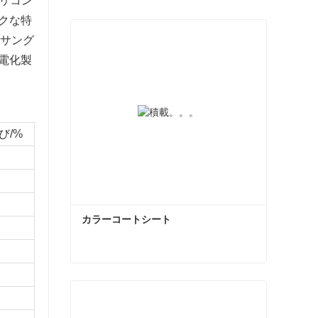
シリコン
クな特
なサング
電化製
び/%
カラーコートシート
カラーコートシート
今コンタクトしてください