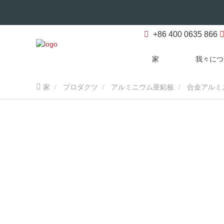
+86 400 0635 866
家
我々につ
家
プロダクツ
アルミニウム亜鉛板
合金アルミ