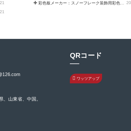
-21
20
彩色板メーカー：スノーフレーク装飾用彩色板を正しく製造ラインから送り出す
-21
QRコード
@126.com
ワッツアップ
関県、山東省、中国。