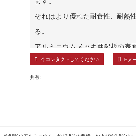
ます。
それはより優れた耐食性、耐熱
る。
アルミニウムメッキ亜鉛板の表面
今コンタクトしてください
Eメ
さくて均一で、明るい色と高い
共有: