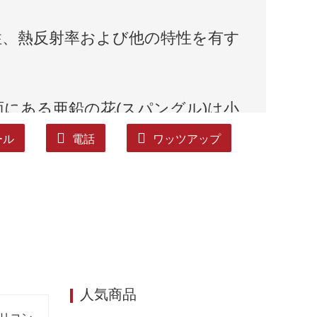
性、熱反射率および他の特性を有す
にある亜鉛の花(スパングル)は小
ール
電話
ワッツアップ
表面硬度を持っています。
人気商品