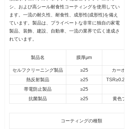
シ、および高シール耐食性コーティングを使用してい
ます。一流の耐久性、耐食性、成形性(成形性)を備え
ています。製品は、プライベートな非常に独自の家電
製品、装飾、建設、自動車、一流の業界で広く達成さ
れています。
製品名
膜厚μm
セルフクリーニング製品
≥25
カーボン
熱反射製品
≥25
TSR≥0.
帯電防止製品
≥25
抗菌製品
≥25
黄色ブ
コーティングの種類