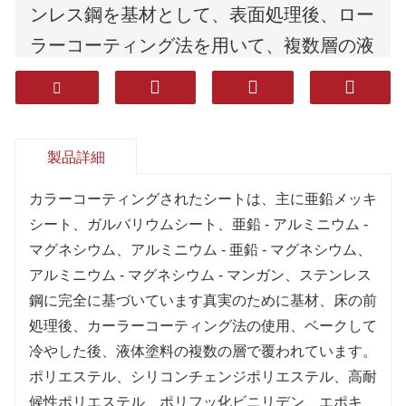
ンレス鋼を基材として、表面処理後、ロー
ラーコーティング法を用いて、複数層の液
体塗料でコーティングし、焼付けた後、冷
却する。
ポリエステル、シリコン変性ポリエステ
製品詳細
ル、高耐候性ポリエステル、ポリフッ化ビ
ニリデン、エポキシ、高シール耐食性コー
カラーコーティングされたシートは、主に亜鉛メッキ
シート、ガルバリウムシート、亜鉛 - アルミニウム -
ティングを使用しています。耐久性、耐食
マグネシウム、アルミニウム - 亜鉛 - マグネシウム、
性、成形性(成形性)に優れています。
アルミニウム - マグネシウム - マンガン、ステンレス
製品は、家電製品、装飾、建設、自動車、
鋼に完全に基づいています真実のために基材、床の前
その他の産業で広く使用されています。
処理後、カーラーコーティング法の使用、ベークして
冷やした後、液体塗料の複数の層で覆われています。
ポリエステル、シリコンチェンジポリエステル、高耐
候性ポリエステル、ポリフッ化ビニリデン、エポキ