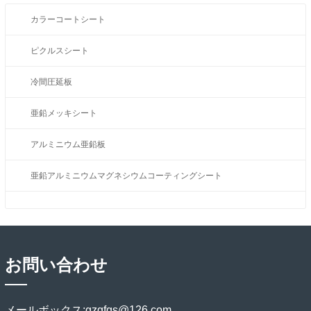
カラーコートシート
ピクルスシート
冷間圧延板
亜鉛メッキシート
アルミニウム亜鉛板
亜鉛アルミニウムマグネシウムコーティングシート
お問い合わせ
メールボックス:
gzgfgs@126.com