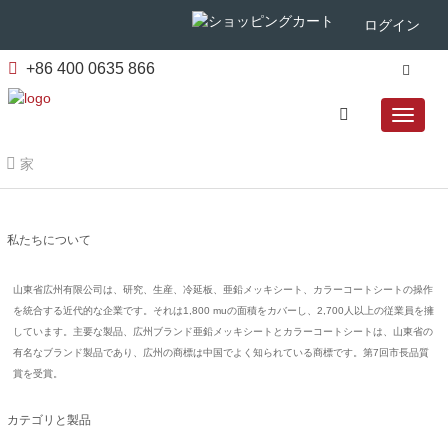
ログイン
+86 400 0635 866
家
私たちについて
山東省広州有限公司は、研究、生産、冷延板、亜鉛メッキシート、カラーコートシートの操作
を統合する近代的な企業です。それは1,800 muの面積をカバーし、2,700人以上の従業員を擁
しています。主要な製品、広州ブランド亜鉛メッキシートとカラーコートシートは、山東省の
有名なブランド製品であり、広州の商標は中国でよく知られている商標です。第7回市長品質
賞を受賞。
カテゴリと製品