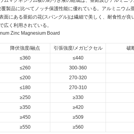
ウムマグネシウム板のめっき液の組成は、亜鉛及びアルミニウ
被覆製品に比べてノッチ保護性能に優れている。アルミニウム
表面にある亜鉛の花(スパングル)は繊細で美しく、耐食性が良
で広く利用されている。
降伏強度/融点
引張強度/メガピクセル
破
≤360
≤440
≤260
300-360
≤200
270-320
≤180
270-310
≥250
≥330
≥350
≥420
≥450
≥509
≥550
≥560