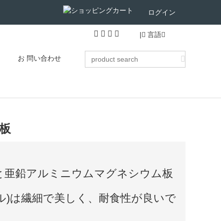
ログイン
|
言語
お 問い合わせ
板
と亜鉛アルミニウムマグネシウム板
ル)は繊細で美しく、耐食性が良いで