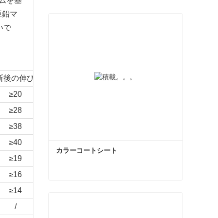
ムを基
亜鉛マ
いで
断後の伸び/%
≥20
≥28
≥38
≥40
カラーコートシート
≥19
≥16
≥14
カラーコートシート
/
今コンタクトしてください