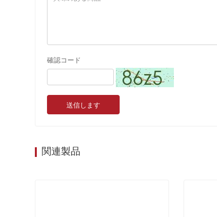
確認コード
送信します
関連製品