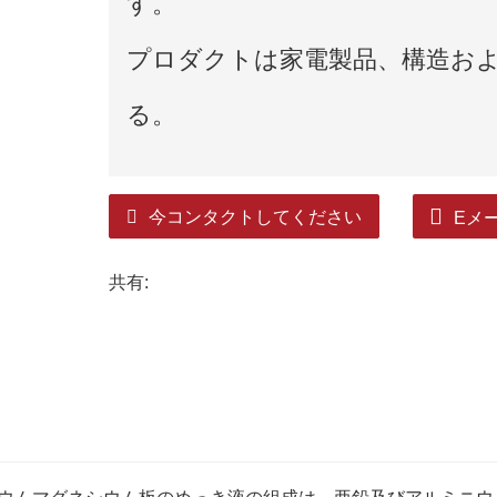
す。
プロダクトは家電製品、構造お
る。
今コンタクトしてください
Eメ
共有: