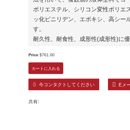
ポリエステル、シリコン変性ポリエ
ッ化ビニリデン、エポキシ、高シー
す。
耐久性、耐食性、成形性(成形性)に
製品は、家電製品、装飾、建設、自
Price
$761.00
ます。
カートに入れる
今コンタクトしてください
Eメ
共有: