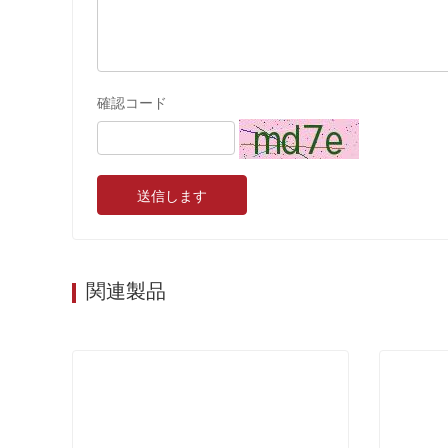
確認コード
送信します
関連製品