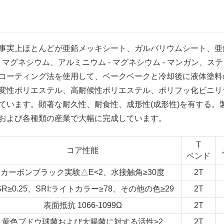
実上ほとんどが亜鉛メッキシート、ガルバリウムシート、亜鉛 
 - マグネシウム、アルミニウム - マグネシウム - マンガン、ス
コーティング法を使用して、ベークベークと冷却後に液体塗料
変性ポリエステル、高耐候性ポリエステル、ポリフッ化ビニリ
ています。顕著な耐久性、耐食性、成形性(成形性)を有する。
および各種類の産業で大幅に完成しています。
T
コア性能
ベンド
カーボンブラック実験△E<2、水接触角≥30度
2T
SR≥0.25、SRI:ライトカラー≥78、その他の色≥29
2T
表面抵抗 1066-1099Ω
2T
黄色ブドウ球菌および大腸菌に対する活性>2
2T