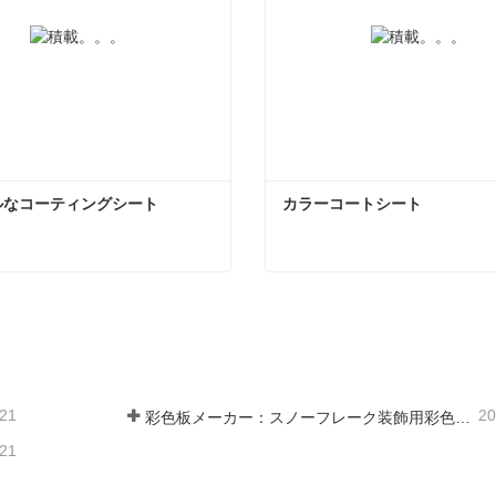
ルなコーティングシート
カラーコートシート
ルなコーティングシート
カラーコートシート
ンタクトしてください
今コンタクトしてくだ
-21
20
彩色板メーカー：スノーフレーク装飾用彩色板を正しく製造ラインから送り出す
-21