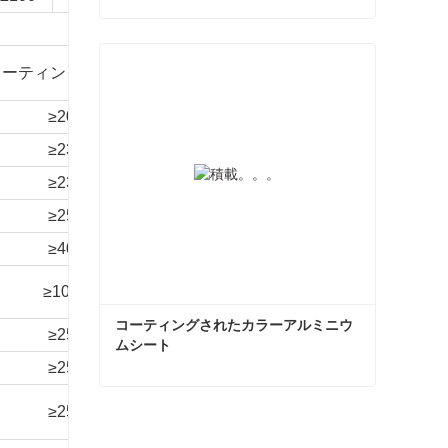
カラーコートシート
T
コーティング厚さμm
メック
孔隙率
5%塩酸
今コンタクトしてください
ベンド
≥20
≥100
3T
/
24 時間
≥23
≥100
3T
/
24 時間
≥23
≥100
3T
/
24 時間
≥25
≥100
2T
/
24 時間
≥40
≥100
2T
/
24 時間
≥100
/
0T
/
360時間
コーティングされたカラーアルミニウ
≥25
≥100
3T
/
24 時間
ムシート
≥25
≥100
2T
/
24 時間
90V
コーティングされたカラーアルミニウムシート
≥25
≥1000
3T
120時間
故障なし
今コンタクトしてください