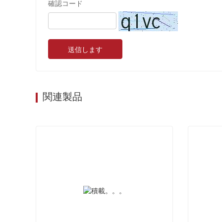
確認コード
送信します
関連製品