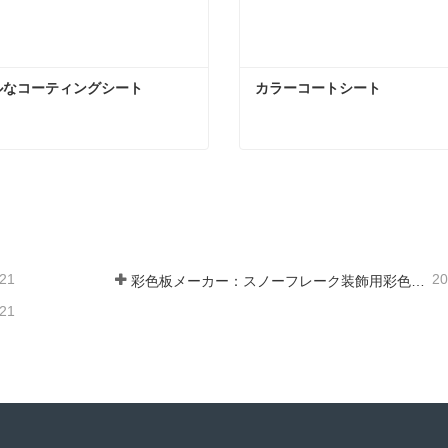
ルなコーティングシート
カラーコートシート
ルなコーティングシート
カラーコートシート
ンタクトしてください
今コンタクトしてくだ
-21
20
彩色板メーカー：スノーフレーク装飾用彩色板を正しく製造ラインから送り出す
-21