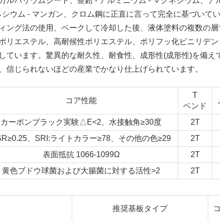
バリウムシート、亜鉛 - アルミニウム - マグネシウム、ア
 マグネシウム - マンガン、クロム鋼に正直に言って完全に基づいて
ィング法の使用、ベークして冷却した後、液体塗料の複数の層
ポリエステル、高耐候性ポリエステル、ポリフッ化ビニリデン
しています。驚異的な耐久性、耐食性、成形性(成形性)を備え
、信じられないほどの産業でかなり仕上げられています。
T
コア性能
ベンド
カーボンブラック実験△E<2、水接触角≥30度
2T
SR≥0.25、SRI:ライトカラー≥78、その他の色≥29
2T
表面抵抗 1066-1099Ω
2T
黄色ブドウ球菌および大腸菌に対する活性>2
2T
推奨基板タイプ