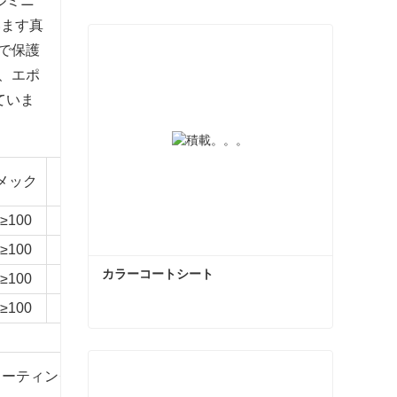
ルミニ
います真
で保護
、エポ
ていま
クアルム-
メック
中性塩水噴霧
推奨環境
A
≥100
1000時間
3000時間
C3 レベルの環境
≥100
1000時間
1500時間
C3 レベルの環境
カラーコートシート
≥100
1000時間
1500時間
C2 レベルの環境
≥100
1000時間
1500時間
C2 レベルの環境
カラーコートシート
T
コーティング厚さμm
メック
孔隙率
5%塩酸
今コンタクトしてください
ベンド