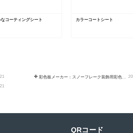
ルなコーティングシート
カラーコートシート
ルなコーティングシート
カラーコートシート
ンタクトしてください
今コンタクトしてくだ
-21
20
彩色板メーカー：スノーフレーク装飾用彩色板を正しく製造ラインから送り出す
-21
QRコード