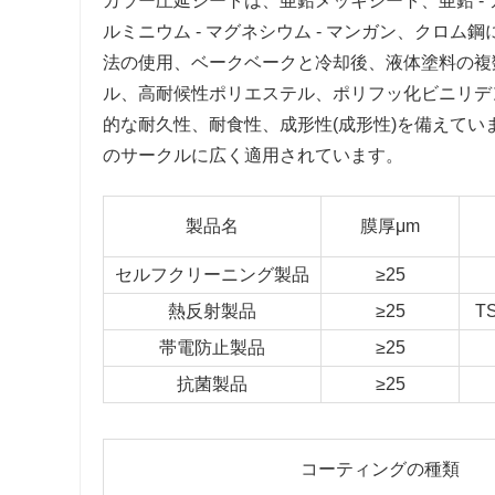
カラー圧延シートは、亜鉛メッキシート、亜鉛 - ア
ルミニウム - マグネシウム - マンガン、クロ
法の使用、ベークベークと冷却後、液体塗料の複
ル、高耐候性ポリエステル、ポリフッ化ビニリデ
的な耐久性、耐食性、成形性(成形性)を備えて
のサークルに広く適用されています。
製品名
膜厚μm
セルフクリーニング製品
≥25
熱反射製品
≥25
T
帯電防止製品
≥25
抗菌製品
≥25
コーティングの種類