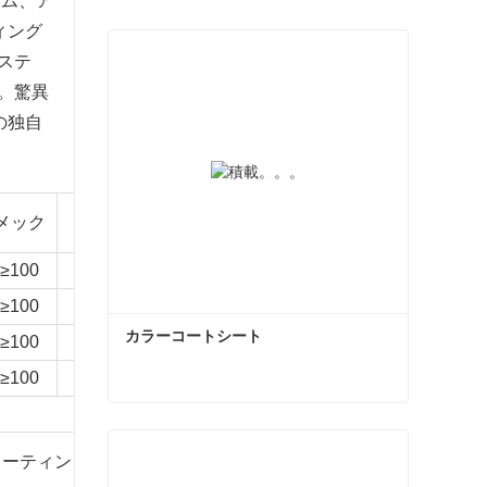
ウム、ア
ィング
ステ
。驚異
の独自
クアルム-
メック
中性塩水噴霧
推奨環境
A
≥100
1000時間
3000時間
C3 レベルの環境
≥100
1000時間
1500時間
C3 レベルの環境
カラーコートシート
≥100
1000時間
1500時間
C2 レベルの環境
≥100
1000時間
1500時間
C2 レベルの環境
カラーコートシート
T
コーティング厚さμm
メック
孔隙率
5%塩酸
今コンタクトしてください
ベンド