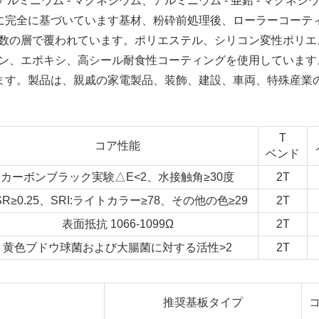
ルミニウム - マグネシウム、アルミニウム - 亜鉛 - マグネシ
ム鋼に完全に基づいています基材、粉砕前処理後、ローラーコーテ
数の層で覆われています。ポリエステル、シリコン変性ポリエ
ン、エポキシ、高シール耐食性コーティングを使用しています
います。製品は、親戚の家電製品、装飾、建設、車両、特殊産業
T
コア性能
ベンド
カーボンブラック実験△E<2、水接触角≥30度
2T
SR≥0.25、SRI:ライトカラー≥78、その他の色≥29
2T
表面抵抗 1066-1099Ω
2T
黄色ブドウ球菌および大腸菌に対する活性>2
2T
推奨基板タイプ