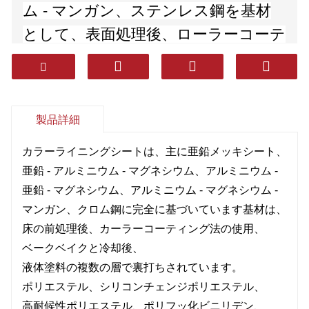
ム - マンガン、ステンレス鋼を基材
として、表面処理後、ローラーコーテ
ィング法を用いて、複数層の液体塗料
でコーティングし、焼付けた後、冷
却する。ポリエステル、シリコン変
製品詳細
性ポリエステル、高耐候性ポリエス
テル、ポリフッ化ビニリデン、エポ
カラーライニングシートは、主に亜鉛メッキシート、
亜鉛 - アルミニウム - マグネシウム、アルミニウム -
キシ、高シール耐食性コーティング
亜鉛 - マグネシウム、アルミニウム - マグネシウム -
を使用しています。耐久性、耐食性、
マンガン、クロム鋼に完全に基づいています基材は、
成形性(成形性)に優れています。製品
床の前処理後、カーラーコーティング法の使用、
は、家電製品、装飾、建設、自動車、
ベークベイクと冷却後、
その他の産業で広く使用されていま
液体塗料の複数の層で裏打ちされています。
ポリエステル、シリコンチェンジポリエステル、
す。
高耐候性ポリエステル、ポリフッ化ビニリデン、