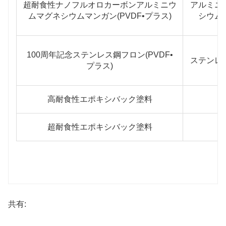
超耐食性ナノフルオロカーボンアルミニウ
アルミニ
ムマグネシウムマンガン(PVDF•プラス)
シウム
100周年記念ステンレス鋼フロン(PVDF•
ステンレ
プラス)
高耐食性エポキシバック塗料
超耐食性エポキシバック塗料
共有: