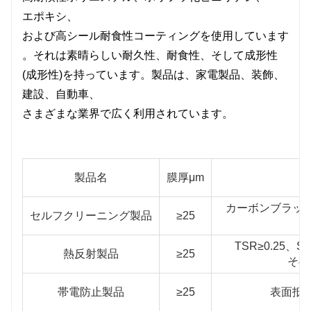
エポキシ、
および高シール耐食性コーティングを使用しています
。それは素晴らしい耐久性、耐食性、そして成形性
(成形性)を持っています。製品は、家電製品、装飾、
建設、自動車、
さまざまな業界で広く利用されています。
製品名
膜厚μm
カーボンブラック
セルフクリーニング製品
≥25
TSR≥0.25、
熱反射製品
≥25
その
帯電防止製品
≥25
表面抵抗 