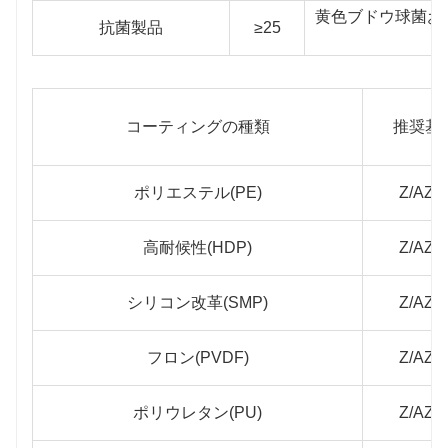
黄色ブドウ球菌お
抗菌製品
≥25
コーティングの種類
推奨基
ポリエステル(PE)
Z/AZ/
高耐候性(HDP)
Z/AZ/
シリコン改革(SMP)
Z/AZ/
フロン(PVDF)
Z/AZ/
ポリウレタン(PU)
Z/AZ/