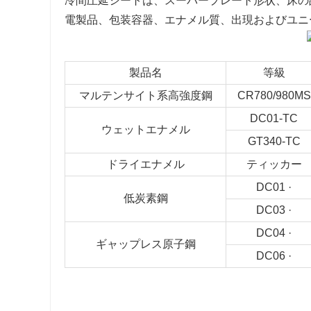
冷間圧延シートは、スーパープレート形状、床の
電製品、包装容器、エナメル質、出現およびユニ
製品名
等級
マルテンサイト系高強度鋼
CR780/980MS
DC01-TC
ウェットエナメル
GT340-TC
ドライエナメル
ティッカー
DC01 ·
低炭素鋼
DC03 ·
DC04 ·
ギャップレス原子鋼
DC06 ·