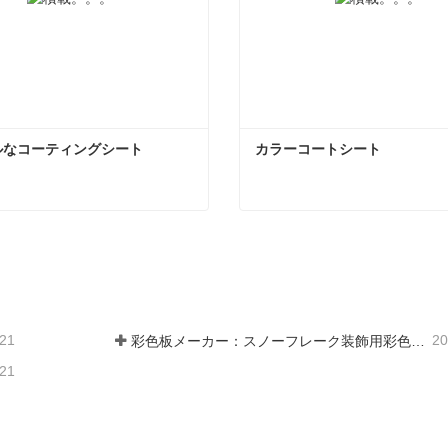
ルなコーティングシート
カラーコートシート
ルなコーティングシート
カラーコートシート
ンタクトしてください
今コンタクトしてくだ
-21
20
彩色板メーカー：スノーフレーク装飾用彩色板を正しく製造ラインから送り出す
-21