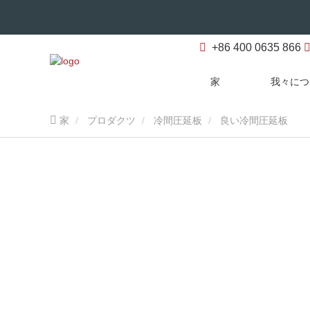
+86 400 0635 866
家
我々につ
家
プロダクツ
冷間圧延板
良い冷間圧延板