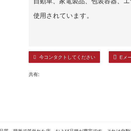
自動車、家電製品、包装容器、
使用されています。
今コンタクトしてください
Eメ
共有: