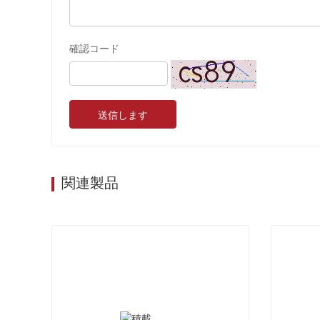
確認コード
送信します
関連製品