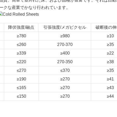
品質、簡単で並外れた床、および品種が豊富です。それは自動
ークな産業でかなり行われています。
降伏強度/融点
引張強度/メガピクセル
破断後の伸
≥780
≥980
≥10
≤260
270-370
≥35
≥339
≥400
≥22
≤220
270-350
≥38
≤270
≤370
≥35
≥190
≥270
≥41
≤165
≥270
≥43
≤150
≥270
≥44