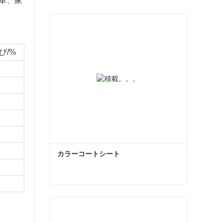
車、家
び/%
カラーコートシート
カラーコートシート
今コンタクトしてください