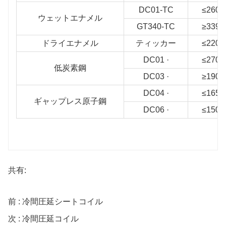
DC01-TC
≤260
ウェットエナメル
GT340-TC
≥339
ドライエナメル
ティッカー
≤220
DC01 ·
≤270
低炭素鋼
DC03 ·
≥190
DC04 ·
≤165
ギャップレス原子鋼
DC06 ·
≤150
共有:
前 : 冷間圧延シートコイル
次 : 冷間圧延コイル