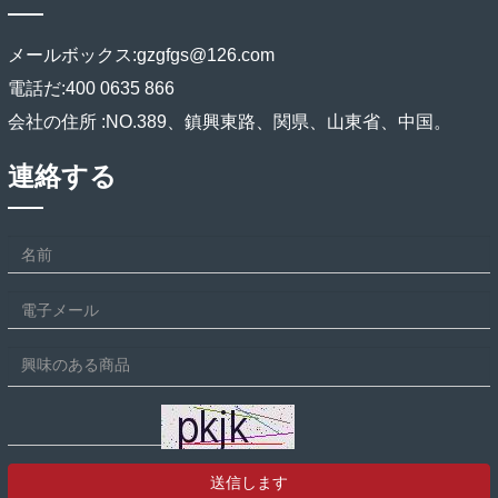
メールボックス:
gzgfgs@126.com
電話だ:
400 0635 866
会社の住所 :
NO.389、鎮興東路、関県、山東省、中国。
連絡する
送信します