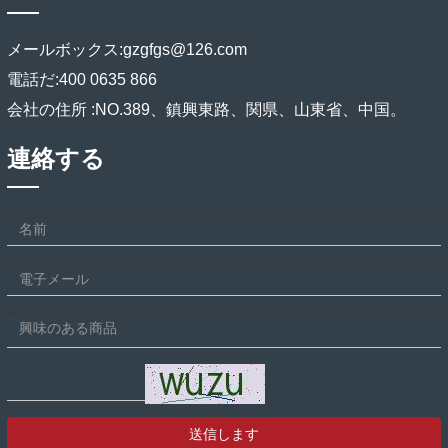
メールボックス:
gzgfgs@126.com
電話だ:
400 0635 866
会社の住所 :
NO.389、鎮興東路、関県、山東省、中国。
連絡する
送信します