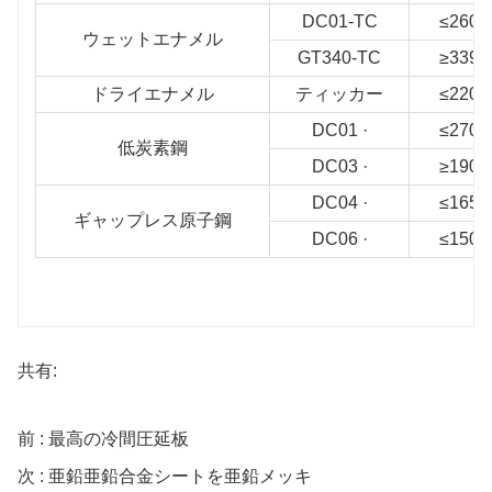
DC01-TC
≤260
ウェットエナメル
GT340-TC
≥339
ドライエナメル
ティッカー
≤220
DC01 ·
≤270
低炭素鋼
DC03 ·
≥190
DC04 ·
≤165
ギャップレス原子鋼
DC06 ·
≤150
共有:
前 : 最高の冷間圧延板
次 : 亜鉛亜鉛合金シートを亜鉛メッキ