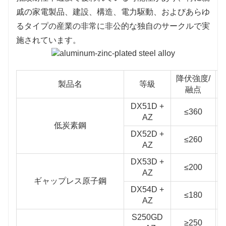
戚の家電製品、建設、構造、電力駆動、およびあらゆ
るタイプの産業の非常に非公的な独自のサークルで実
施されています。
降伏強度/
製品名
等級
融点
DX51D +
≤360
AZ
低炭素鋼
DX52D +
≤260
AZ
DX53D +
≤200
AZ
ギャップレス原子鋼
DX54D +
≤180
AZ
S250GD
≥250