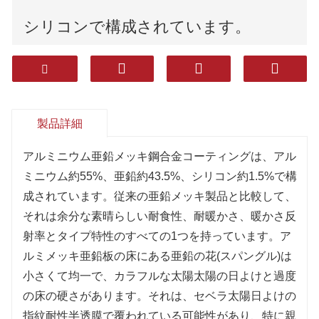
シリコンで構成されています。
それはより優れた耐食性、耐熱性、熱
反射率および他の特性を有する。
製品詳細
アルミニウムメッキ亜鉛板の表面に
アルミニウム亜鉛メッキ鋼合金コーティングは、アル
ある亜鉛の花(スパングル)は小さくて
ミニウム約55%、亜鉛約43.5%、シリコン約1.5%で構
成されています。従来の亜鉛メッキ製品と比較して、
均一で、明るい色と高い表面硬度を持
それは余分な素晴らしい耐食性、耐暖かさ、暖かさ反
射率とタイプ特性のすべての1つを持っています。ア
っています。
ルミメッキ亜鉛板の床にある亜鉛の花(スパングル)は
小さくて均一で、カラフルな太陽太陽の日よけと過度
の床の硬さがあります。それは、セベラ太陽日よけの
指紋耐性半透膜で覆われている可能性があり、特に親